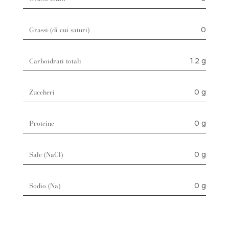
0
Grassi (di cui saturi)
1.2 g
Carboidrati totali
0 g
Zuccheri
0 g
Proteine
0 g
Sale (NaCl)
0 g
Sodio (Na)